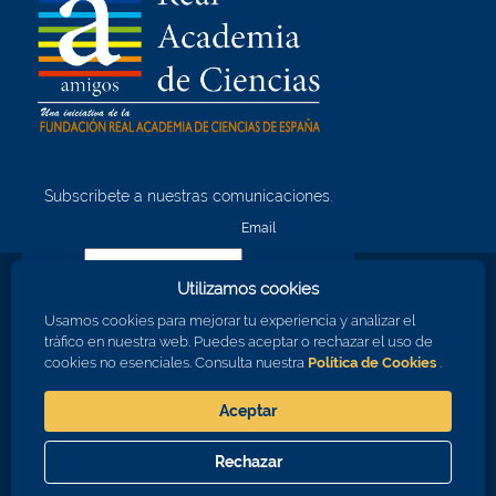
Subscríbete a nuestras comunicaciones.
¡Quiero unirme!
Email
Utilizamos cookies
Nombre
Usamos cookies para mejorar tu experiencia y analizar el
tráfico en nuestra web. Puedes aceptar o rechazar el uso de
cookies no esenciales. Consulta nuestra
Política de Cookies
.
Apellidos
Aceptar
Consiento en recibir comunicaciones sobre los eventos de la RAC
Rechazar
Aceptar
Cerrar
© 2026 Real Academia de Ciencias