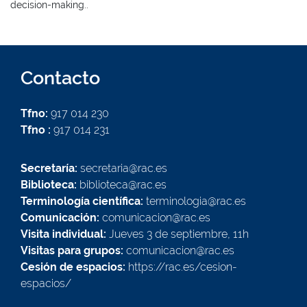
decision-making..
Contacto
Tfno:
917 014 230
Tfno :
917 014 231
Secretaría:
secretaria@rac.es
Biblioteca:
biblioteca@rac.es
Terminología científica:
terminologia@rac.es
Comunicación:
comunicacion@rac.es
Visita individual:
Jueves 3 de septiembre, 11h
Visitas para grupos:
comunicacion@rac.es
Cesión de espacios:
https://rac.es/cesion-
espacios/