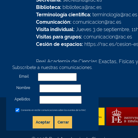
Biblioteca:
biblioteca@rac.es
Terminología científica:
terminologia@rac.es
Comunicación:
comunicacion@rac.es
Visita individual:
Jueves 3 de septiembre, 11
Visitas para grupos:
comunicacion@rac.es
Cesión de espacios:
https://rac.es/cesion-e
Real Academia de Ciencias Exactas, Físicas 
Subscríbete a nuestras comunicaciones.
Calle Valverde, 22
28004 - Madrid - España
Email
Nombre
Apellidos
Consiento en recibir comunicaciones sobre los eventos de la RAC
Aceptar
Cerrar