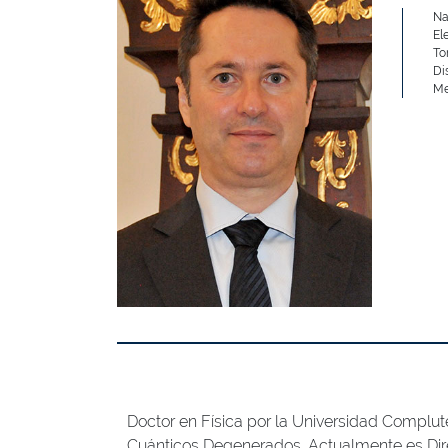
Na
El
To
Di
Me
Doctor en Física por la Universidad Complu
Cuánticos Degenerados. Actualmente es Direc