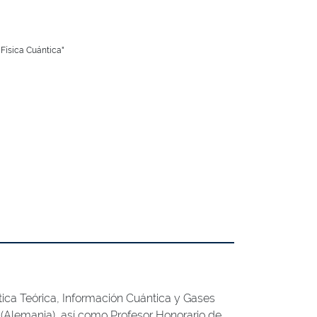
 Física Cuántica"
ica Teórica, Información Cuántica y Gases
(Alemania), así como Profesor Honorario de