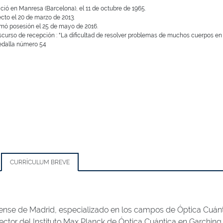
ció en Manresa (Barcelona), el 11 de octubre de 1965.
ecto el 20 de marzo de 2013.
mó posesión el 25 de mayo de 2016.
scurso de recepción : "La dificultad de resolver problemas de muchos cuerpos en
dalla número 54
CURRÍCULUM BREVE
tense de Madrid, especializado en los campos de Óptica Cuánt
tor del Instituto Max Planck de Óptica Cuántica en Garching 