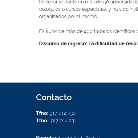
Profesor visitante en más de 50 universidad
coloquios o cursos especiales, y ha sido invi
organizados por él mismo.
Es autor de más de 400 trabajos científicos 
Discurso de ingreso: La dificultad de re
Contacto
Tfno:
917 014 230
Tfno :
917 014 231
Secretaría:
secretaria@rac.es