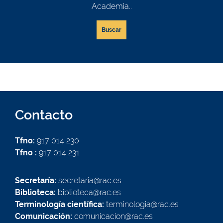
Academia..
Buscar
Contacto
Tfno:
917 014 230
Tfno :
917 014 231
Secretaría:
secretaria@rac.es
Biblioteca:
biblioteca@rac.es
Terminología científica:
terminologia@rac.es
Comunicación:
comunicacion@rac.es