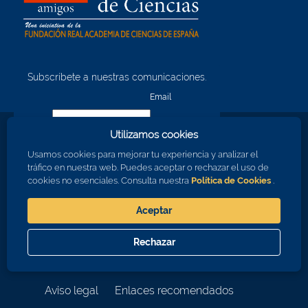
Subscríbete a nuestras comunicaciones.
¡Quiero unirme!
Email
Utilizamos cookies
Nombre
Usamos cookies para mejorar tu experiencia y analizar el
tráfico en nuestra web. Puedes aceptar o rechazar el uso de
cookies no esenciales. Consulta nuestra
Política de Cookies
.
Apellidos
Aceptar
Consiento en recibir comunicaciones sobre los eventos de la RAC
Rechazar
Aceptar
Cerrar
© 2026 Real Academia de Ciencias
Aviso legal
Enlaces recomendados