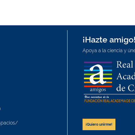
¡Hazte amigo
Apoya a la ciencia y úne
h
spacios/
¡Quiero unirme!