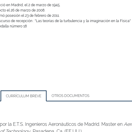
ció en Madrid, el 2 de marzo de 1945.
ecto el 26 de marzo de 2008.
mó posesión el 23 de febrero de 2011.
scurso de recepción : "Las teorías de la turbulencia y la imaginación en la Física"
dalla número 18
OTROS DOCUMENTOS
CURRÍCULUM BREVE
 por la E.T.S. Ingenieros Aeronáuticos de Madrid. Master en
Aer
e of Technology
, Pasadena, Ca. (EE.UU.)