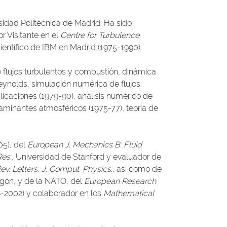
rsidad Politécnica de Madrid. Ha sido
r Visitante en el
Centre for Turbulence
Científico de IBM en Madrid (1975-1990).
e flujos turbulentos y combustión, dinámica
Reynolds, simulación numérica de flujos
licaciones (1979-90), análisis numérico de
taminantes atmosféricos (1975-77), teoría de
05), del
European J. Mechanics B: Fluid
Res.
, Universidad de Stanford y evaluador de
ev. Letters
,
J. Comput. Physics.
, así como de
agón, y de la NATO, del
European Research
-2002) y colaborador en los
Mathematical