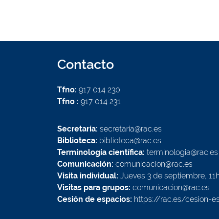
Contacto
Tfno:
917 014 230
Tfno :
917 014 231
Secretaría:
secretaria@rac.es
Biblioteca:
biblioteca@rac.es
Terminología científica:
terminologia@rac.es
Comunicación:
comunicacion@rac.es
Visita individual:
Jueves 3 de septiembre, 11
Visitas para grupos:
comunicacion@rac.es
Cesión de espacios:
https://rac.es/cesion-e