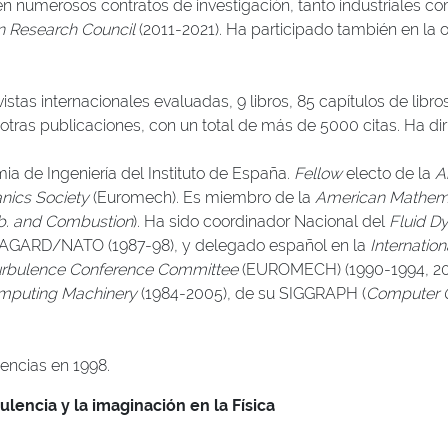
n numerosos contratos de investigación, tanto industriales co
 Research Council
(2011-2021). Ha participado también en la o
tas internacionales evaluadas, 9 libros, 85 capítulos de libros
otras publicaciones, con un total de más de 5000 citas. Ha diri
 de Ingeniería del Instituto de España.
Fellow
electo de la
A
ics Society
(Euromech). Es miembro de la
American Mathema
b. and Combustion
). Ha sido coordinador Nacional del
Fluid D
 AGARD/NATO (1987-98), y delegado español en la
Internatio
urbulence Conference Committee
(EUROMECH) (1990-1994, 20
omputing Machinery
(1984-2005), de su SIGGRAPH (
Computer 
encias en 1998.
ulencia y la imaginación en la Física