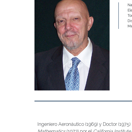
Na
El
To
Di
Me
Ingeniero Aeronáutico (1969) y Doctor (1975)
Mathematics
(1973) por el
California Institut