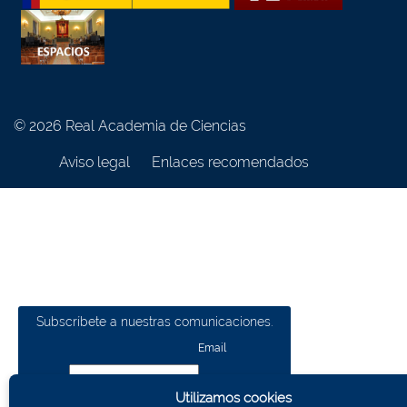
© 2026 Real Academia de Ciencias
Aviso legal
Enlaces recomendados
Subscríbete a nuestras comunicaciones.
Email
Utilizamos cookies
Nombre