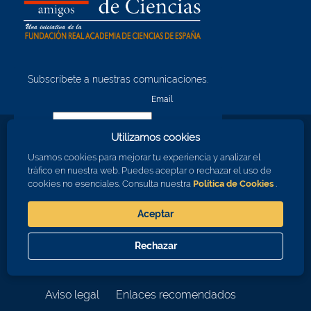
Subscríbete a nuestras comunicaciones.
¡Quiero unirme!
Email
Utilizamos cookies
Nombre
Usamos cookies para mejorar tu experiencia y analizar el
tráfico en nuestra web. Puedes aceptar o rechazar el uso de
cookies no esenciales. Consulta nuestra
Política de Cookies
.
Apellidos
Aceptar
Consiento en recibir comunicaciones sobre los eventos de la RAC
Rechazar
Aceptar
Cerrar
© 2026 Real Academia de Ciencias
Aviso legal
Enlaces recomendados