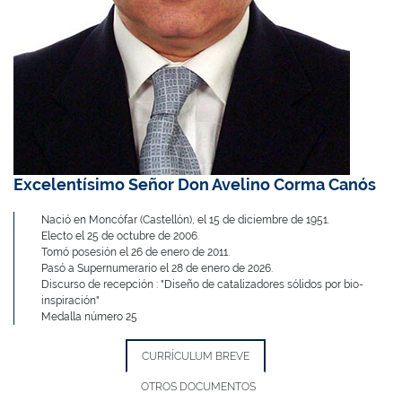
Excelentísimo Señor Don Avelino Corma Canós
Nació en Moncófar (Castellón), el 15 de diciembre de 1951.
Electo el 25 de octubre de 2006.
Tomó posesión el 26 de enero de 2011.
Pasó a Supernumerario el 28 de enero de 2026.
Discurso de recepción : "Diseño de catalizadores sólidos por bio-
inspiración"
Medalla número 25
CURRÍCULUM BREVE
OTROS DOCUMENTOS