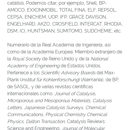
catálisis. Podemos citar, por ejemplo, Shell, BP-
AMOCO, EXXONMOBIL, TOTAL FINA, ELF, REPSOL,
CEPSA, ENICHEM, UOP, IFP, GRACE DAVISON,
ENGELHARD, AKZO, CROSFIELD, INTERCAT, RHODIA,
DSM, ICI, HUNTSMAN, SUMITOMO, SUDCHEMIE, etc.
Numerario de la Real Academia de Ingeniería, así
como de la Academia Europea. Miembro extranjero de
la
Royal Society
de Reino Unido y de la
National
Academy of Engineering
de Estados Unidos.
Pertenece a los
Scientific Advisory Boards
del Max-
Plank (
Institut für Kohlenforschung
) (Alemania), de BP,
de SASOL, y de varias revistas científicas
internacionales como:
Journal of Catalysis
,
Microporous and Mesoporous Materials
,
Catalysis
Letters
,
Japanese Catalysis Surveys
,
Chemical
Communications
,
Physical Chemistry Chemical
Physics
,
Dalton Transaction
, Catalysis Reviews:
Science and Engineering,
Journal of Molecular