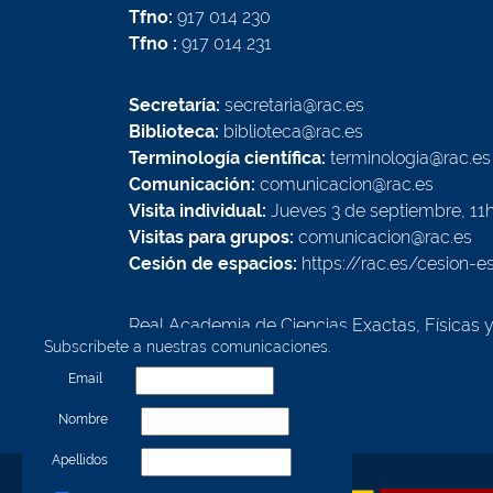
Tfno:
917 014 230
Tfno :
917 014 231
Secretaría:
secretaria@rac.es
Biblioteca:
biblioteca@rac.es
Terminología científica:
terminologia@rac.es
Comunicación:
comunicacion@rac.es
Visita individual:
Jueves 3 de septiembre, 11
Visitas para grupos:
comunicacion@rac.es
Cesión de espacios:
https://rac.es/cesion-e
Real Academia de Ciencias Exactas, Físicas 
Subscríbete a nuestras comunicaciones.
Calle Valverde, 22
28004 - Madrid - España
Email
Nombre
Apellidos