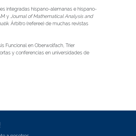
iones integradas hispano-alemanas e hispano-
SAM y
Journal of Mathematical Analysis and
atik
. Árbitro (referee) de muchas revistas
is Funcional en Oberwolfach, Trier
s cortas y conferencias en universidades de
!
te a nosotros.