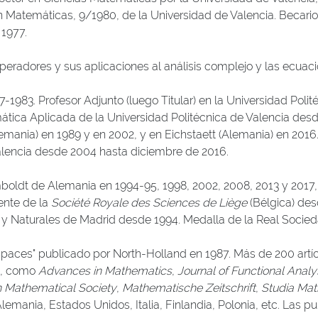
 Matemáticas, 9/1980, de la Universidad de Valencia. Becario
 1977.
 operadores y sus aplicaciones al análisis complejo y las ecuac
-1983. Profesor Adjunto (luego Titular) en la Universidad Polit
ica Aplicada de la Universidad Politécnica de Valencia desde
emania) en 1989 y en 2002, y en Eichstaett (Alemania) en 2016.
Valencia desde 2004 hasta diciembre de 2016.
oldt de Alemania en 1994-95, 1998, 2002, 2008, 2013 y 2017,
ente de la
Société Royale des Sciences de Liège
(Bélgica) des
 y Naturales de Madrid desde 1994. Medalla de la Real Soci
 Spaces" publicado por North-Holland en 1987. Más de 200 artíc
0, como
Advances in Mathematics
,
Journal of Functional Analy
n Mathematical Society
,
Mathematische Zeitschrift
,
Studia Ma
emania, Estados Unidos, Italia, Finlandia, Polonia, etc. Las p