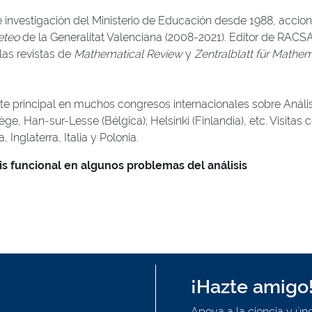
de investigación del Ministerio de Educación desde 1988, acc
eteo
de la Generalitat Valenciana (2008-2021). Editor de RAC
 las revistas de
Mathematical Review
y
Zentralblatt für Mathem
nte principal en muchos congresos internacionales sobre Anális
iège, Han-sur-Lesse (Bélgica); Helsinki (Finlandia), etc. Visita
Inglaterra, Italia y Polonia.
sis funcional en algunos problemas del análisis
¡Hazte amigo
Apoya a la ciencia y úne