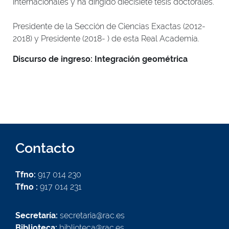
internacionales y ha dirigido diecisiete tesis doctorales.
Presidente de la Sección de Ciencias Exactas (2012-
2018) y Presidente (2018- ) de esta Real Academia.
Discurso de ingreso: Integración geométrica
Contacto
Tfno:
917 014 230
Tfno :
917 014 231
Secretaría:
secretaria@rac.es
Biblioteca:
biblioteca@rac.es