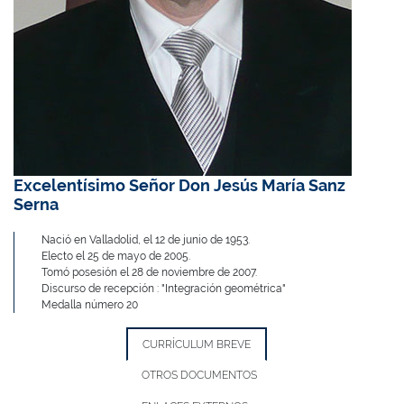
Excelentísimo Señor Don Jesús María Sanz
Serna
Nació en Valladolid, el 12 de junio de 1953.
Electo el 25 de mayo de 2005.
Tomó posesión el 28 de noviembre de 2007.
Discurso de recepción : "Integración geométrica"
Medalla número 20
CURRÍCULUM BREVE
OTROS DOCUMENTOS