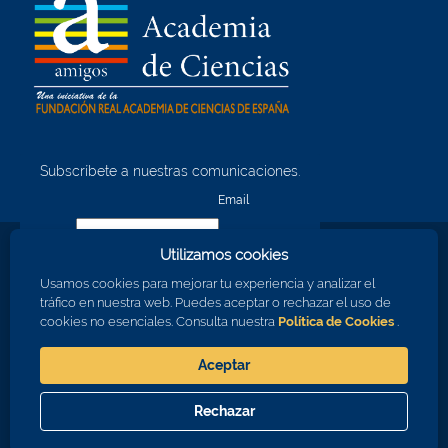
Subscríbete a nuestras comunicaciones.
¡Quiero unirme!
Email
Utilizamos cookies
Nombre
Usamos cookies para mejorar tu experiencia y analizar el
tráfico en nuestra web. Puedes aceptar o rechazar el uso de
cookies no esenciales. Consulta nuestra
Política de Cookies
.
Apellidos
Aceptar
Consiento en recibir comunicaciones sobre los eventos de la RAC
Rechazar
Aceptar
Cerrar
© 2026 Real Academia de Ciencias