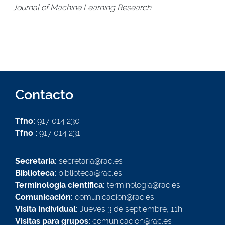
Journal of Machine Learning Research
.
Contacto
Tfno:
917 014 230
Tfno :
917 014 231
Secretaría:
secretaria@rac.es
Biblioteca:
biblioteca@rac.es
Terminología científica:
terminologia@rac.es
Comunicación:
comunicacion@rac.es
Visita individual:
Jueves 3 de septiembre, 11h
Visitas para grupos:
comunicacion@rac.es