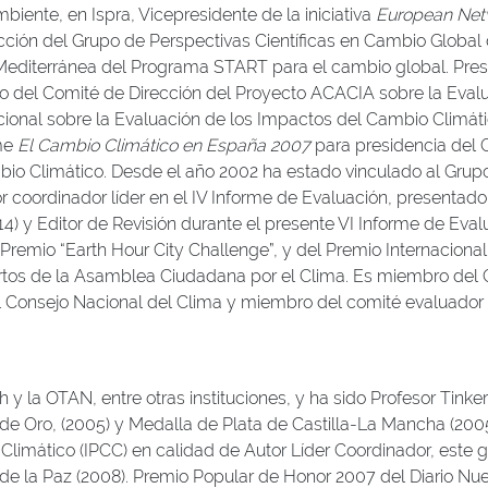
biente, en Ispra, Vicepresidente de la iniciativa
European Netw
cción del Grupo de Perspectivas Científicas en Cambio Global 
 Mediterránea del Programa START para el cambio global. Pre
ro del Comité de Dirección del Proyecto ACACIA sobre la Eva
acional sobre la Evaluación de los Impactos del Cambio Climá
rme
El Cambio Climático en España 2007
para presidencia del 
io Climático. Desde el año 2002 ha estado vinculado al Grup
 coordinador líder en el IV Informe de Evaluación, presentado 
4) y Editor de Revisión durante el presente VI Informe de Eva
remio “Earth Hour City Challenge”, y del Premio Internacional
rtos de la Asamblea Ciudadana por el Clima. Es miembro del 
Consejo Nacional del Clima y miembro del comité evaluador 
y la OTAN, entre otras instituciones, y ha sido Profesor Tink
 de Oro, (2005) y Medalla de Plata de Castilla-La Mancha (200
imático (IPCC) en calidad de Autor Líder Coordinador, este gr
l de la Paz (2008). Premio Popular de Honor 2007 del Diario Nu