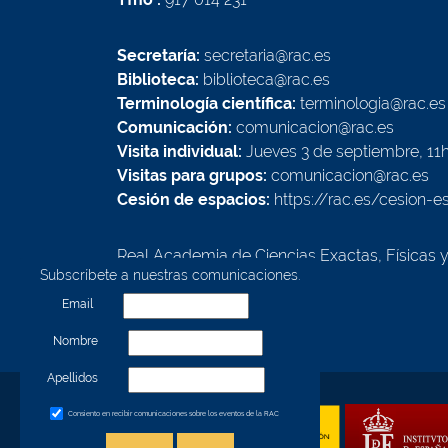
Secretaría:
secretaria@rac.es
Biblioteca:
biblioteca@rac.es
Terminología científica:
terminologia@rac.es
Comunicación:
comunicacion@rac.es
Visita individual:
Jueves 3 de septiembre, 11
Visitas para grupos:
comunicacion@rac.es
Cesión de espacios:
https://rac.es/cesion-e
Real Academia de Ciencias Exactas, Físicas 
Subscríbete a nuestras comunicaciones.
Calle Valverde, 22
28004 - Madrid - España
Email
Nombre
Apellidos
Consiento en recibir comunicaciones sobre los eventos de la RAC