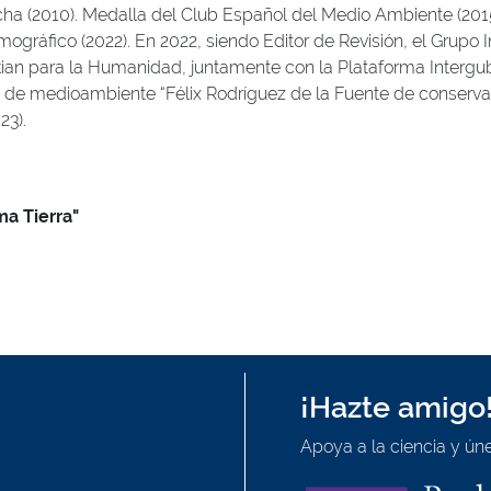
cha (2010). Medalla del Club Español del Medio Ambiente (201
mográfico (2022). En 2022, siendo Editor de Revisión, el Grup
kian para la Humanidad, juntamente con la Plataforma Intergu
 de medioambiente “Félix Rodríguez de la Fuente de conservaci
23).
ma Tierra"
¡Hazte amigo
Apoya a la ciencia y úne