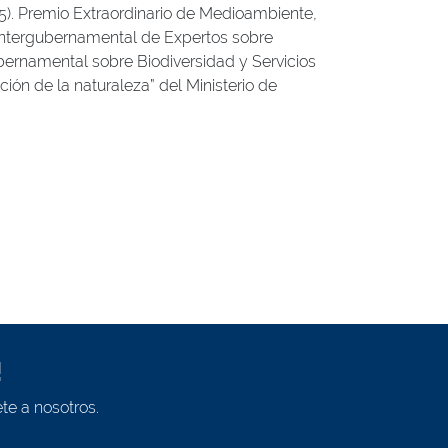
5). Premio Extraordinario de Medioambiente,
o Intergubernamental de Expertos sobre
bernamental sobre Biodiversidad y Servicios
ón de la naturaleza” del Ministerio de
!
te a nosotros.