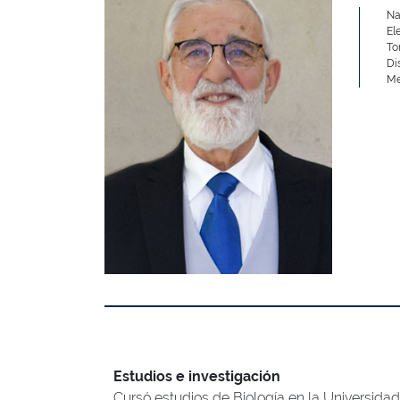
Na
El
To
Di
Me
Estudios e investigación
Cursó estudios de Biología en la Universida