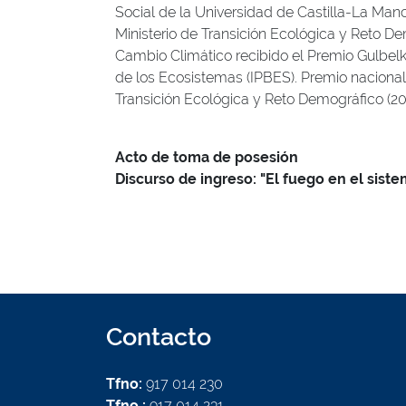
Social de la Universidad de Castilla-La Man
Ministerio de Transición Ecológica y Reto De
Cambio Climático recibido el Premio Gulbel
de los Ecosistemas (IPBES). Premio nacional
Transición Ecológica y Reto Demográfico (20
Acto de toma de posesión
Discurso de ingreso: "El fuego en el siste
Contacto
Tfno:
917 014 230
Tfno :
917 014 231