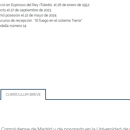
ció en Espinoso del Rey (Toledo), el 26 de enero de 1952.
ecto el 27 de septiembre de 2023.
mó posesión el 22 de mayo de 2024.
scurso de recepción : "El fuego en el sistema Tierra"
dalla número 14
CURRÍCULUM BREVE
d Complutense de Madrid y de posgrado en la Universidad de Go