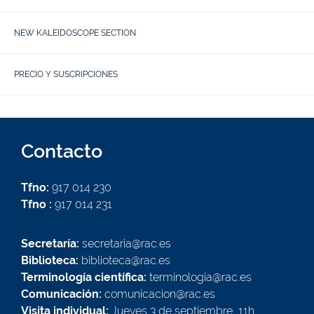
NEW KALEIDOSCOPE SECTION
PRECIO Y SUSCRIPCIONES
Contacto
Tfno:
917 014 230
Tfno :
917 014 231
Secretaría:
secretaria@rac.es
Biblioteca:
biblioteca@rac.es
Terminología científica:
terminologia@rac.es
Comunicación:
comunicacion@rac.es
Visita individual:
Jueves 3 de septiembre, 11h