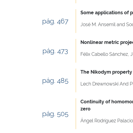
Some applications of p
pág. 467
José M. Ansemil and So
Nonlinear metric projec
pág. 473
Félix Cabello Sánchez, 
The Nikodym property f
pág. 485
Lech Drewnowski And Pe
Continuity of homomorp
zero
pág. 505
Ángel Rodríguez Palacio