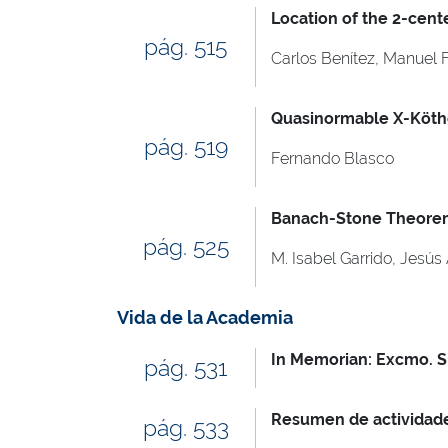
Location of the 2-cente
pág. 515
Carlos Benítez, Manuel 
Quasinormable X-Köth
pág. 519
Fernando Blasco
Banach-Stone Theorem
pág. 525
M. Isabel Garrido, Jesús
Vida de la Academia
In Memorian: Excmo. Sr
pág. 531
Resumen de actividade
pág. 533