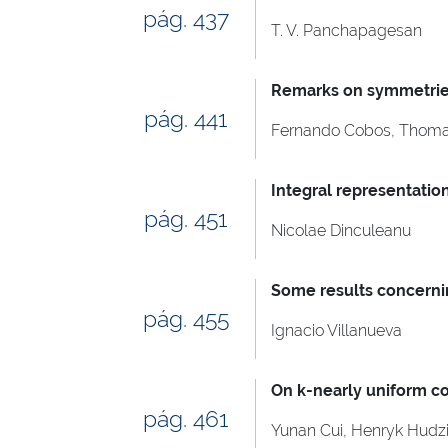
pág. 437
T. V. Panchapagesan
Remarks on symmetries 
pág. 441
Fernando Cobos, Thoma
Integral representatio
pág. 451
Nicolae Dinculeanu
Some results concern
pág. 455
Ignacio Villanueva
On k-nearly uniform co
pág. 461
Yunan Cui, Henryk Hudz