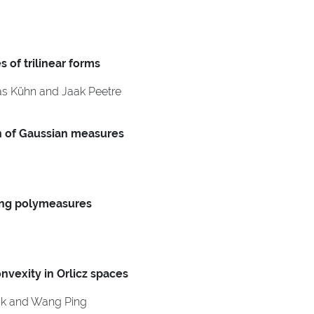
of trilinear forms
s Kühn and Jaak Peetre
n of Gaussian measures
ing polymeasures
nvexity in Orlicz spaces
ik and Wang Ping