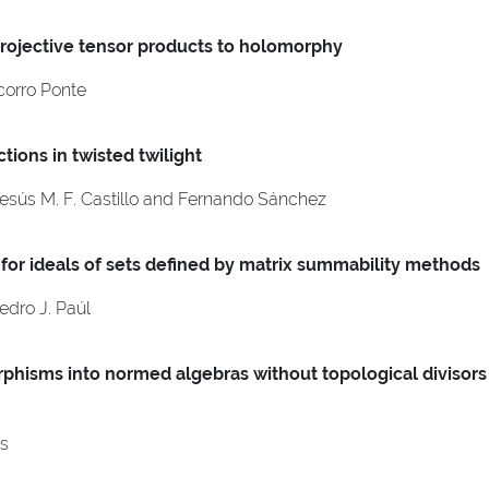
rojective tensor products to holomorphy
corro Ponte
tions in twisted twilight
Jesús M. F. Castillo and Fernando Sánchez
or ideals of sets defined by matrix summability methods
dro J. Paúl
hisms into normed algebras without topological divisors
s