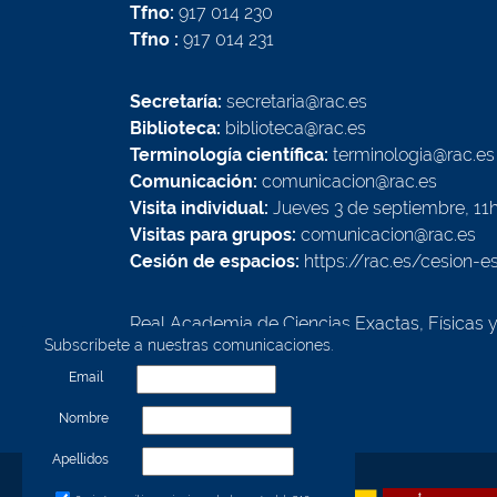
Tfno:
917 014 230
Tfno :
917 014 231
Secretaría:
secretaria@rac.es
Biblioteca:
biblioteca@rac.es
Terminología científica:
terminologia@rac.es
Comunicación:
comunicacion@rac.es
Visita individual:
Jueves 3 de septiembre, 11
Visitas para grupos:
comunicacion@rac.es
Cesión de espacios:
https://rac.es/cesion-e
Real Academia de Ciencias Exactas, Físicas 
Subscríbete a nuestras comunicaciones.
Calle Valverde, 22
28004 - Madrid - España
Email
Nombre
Apellidos