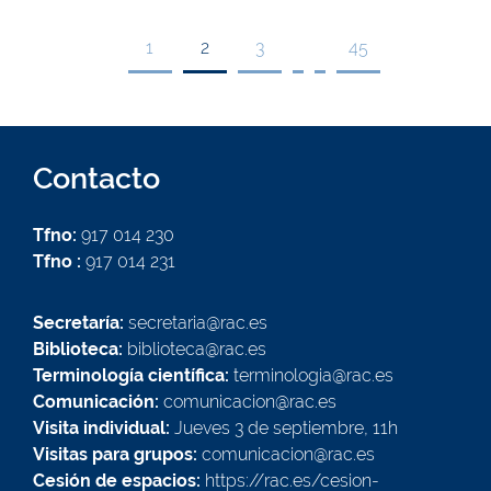
1
2
3
45
Contacto
Tfno:
917 014 230
Tfno :
917 014 231
Secretaría:
secretaria@rac.es
Biblioteca:
biblioteca@rac.es
Terminología científica:
terminologia@rac.es
Comunicación:
comunicacion@rac.es
Visita individual:
Jueves 3 de septiembre, 11h
Visitas para grupos:
comunicacion@rac.es
Cesión de espacios:
https://rac.es/cesion-