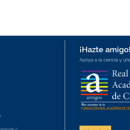
¡Hazte amigo
Apoya a la ciencia y úne
h
spacios/