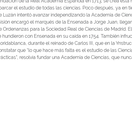
undación de la Real Academia Española en 1713, se crea esta 
barcar el estudio de todas las ciencias. Poco después, ya en 
e Luzán intentó avanzar independizando la Academia de Cienci
isión encargó el marqués de la Ensenada a Jorge Juan, llegan
e Ordenanzas para la Sociedad Real de Ciencias de Madrid. El
e hundieron con Ensenada en su caída en 1754. También infruc
loridablanca, durante el reinado de Carlos III, que en la Ynstruc
onstatar que “lo que hace más falta es el estudio de las Ciencia
rácticas”, resolvía fundar una Academia de Ciencias, que nunca