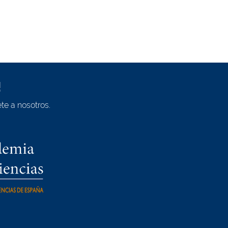
!
te a nosotros.