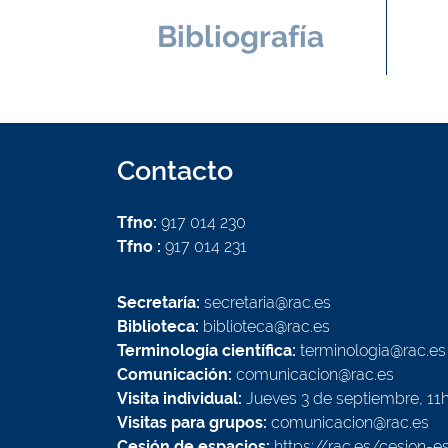
Bibliografía
Contacto
Tfno:
917 014 230
Tfno :
917 014 231
Secretaría:
secretaria@rac.es
Biblioteca:
biblioteca@rac.es
Terminología científica:
terminologia@rac.es
Comunicación:
comunicacion@rac.es
Visita individual:
Jueves 3 de septiembre, 11
Visitas para grupos:
comunicacion@rac.es
Cesión de espacios:
https://rac.es/cesion-e