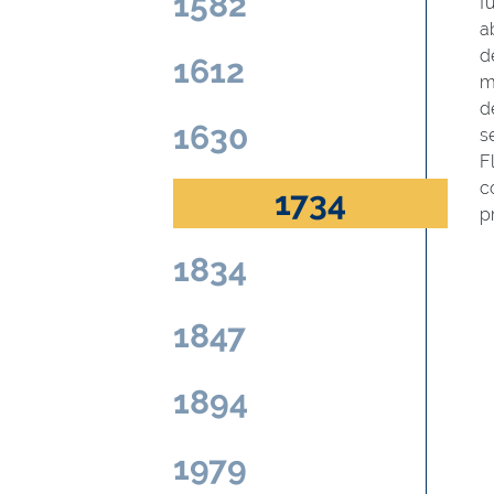
1582
f
a
d
1612
m
d
1630
s
F
c
1734
p
1834
1847
1894
1979