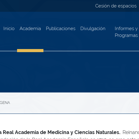
Cesión de espacios
Inicio
Academia
Publicaciones
Divulgación
Informes y
Programas
AGENA
a Real Academia de Medicina y Ciencias Naturales.
. Reinan