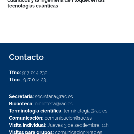
cuánticos y la ingeniería de Floquet en las
tecnologías cuánticas
Contacto
Tfno:
917 014 230
Tfno :
917 014 231
Secretaría:
secretaria@rac.es
Biblioteca:
biblioteca@rac.es
Terminología científica:
terminologia@rac.es
Comunicación:
comunicacion@rac.es
Visita individual:
Jueves 3 de septiembre, 11h
Visitas para grupos:
comunicacion@rac.es