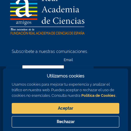
Subscríbete a nuestras comunicaciones.
¡Quiero unirme!
Email
Utilizamos cookies
Nombre
Usamos cookies para mejorar tu experiencia y analizar el
tráfico en nuestra web. Puedes aceptar o rechazar el uso de
cookies no esenciales. Consulta nuestra
Política de Cookies
.
Apellidos
Aceptar
Consiento en recibir comunicaciones sobre los eventos de la RAC
Rechazar
Aceptar
Cerrar
© 2026 Real Academia de Ciencias