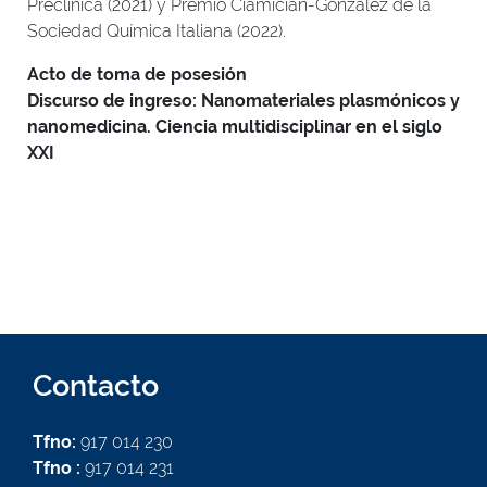
Preclínica (2021) y Premio Ciamician-González de la
Sociedad Química Italiana (2022).
Acto de toma de posesión
Discurso de ingreso: Nanomateriales plasmónicos y
nanomedicina. Ciencia multidisciplinar en el siglo
XXI
Contacto
Tfno:
917 014 230
Tfno :
917 014 231