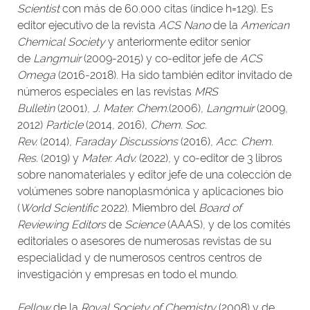
Scientist
con más de 60.000 citas (índice h=129). Es
editor ejecutivo de la revista
ACS Nano
de la
American
Chemical Society
y anteriormente editor senior
de
Langmuir
(2009-2015) y co-editor jefe de
ACS
Omega
(2016-2018). Ha sido también editor invitado de
números especiales en las revistas
MRS
Bulletin
(2001),
J. Mater. Chem.
(2006),
Langmuir
(2009,
2012)
Particle
(2014, 2016),
Chem. Soc.
Rev.
(2014),
Faraday Discussions
(2016),
Acc. Chem.
Res.
(2019) y
Mater. Adv.
(2022), y co-editor de 3 libros
sobre nanomateriales y editor jefe de una colección de
volúmenes sobre nanoplasmónica y aplicaciones bio
(
World Scientific
2022). Miembro del
Board of
Reviewing Editors
de
Science
(AAAS), y de los comités
editoriales o asesores de numerosas revistas de su
especialidad y de numerosos centros centros de
investigación y empresas en todo el mundo.
Fellow
de la
Royal Society of Chemistry
(2008) y de