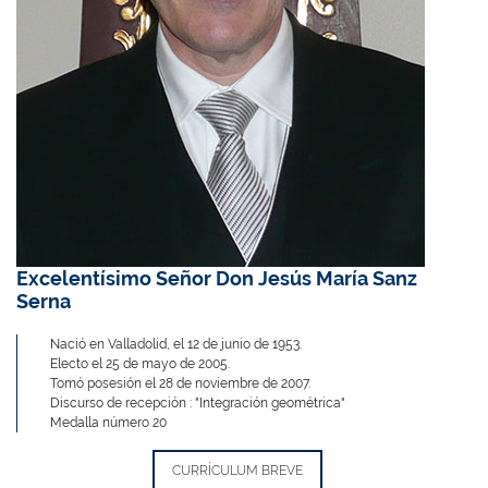
Excelentísimo Señor Don Jesús María Sanz
Serna
Nació en Valladolid, el 12 de junio de 1953.
Electo el 25 de mayo de 2005.
Tomó posesión el 28 de noviembre de 2007.
Discurso de recepción : "Integración geométrica"
Medalla número 20
CURRÍCULUM BREVE