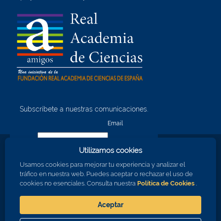
Subscríbete a nuestras comunicaciones.
¡Quiero unirme!
Email
Utilizamos cookies
Nombre
Usamos cookies para mejorar tu experiencia y analizar el
tráfico en nuestra web. Puedes aceptar o rechazar el uso de
cookies no esenciales. Consulta nuestra
Política de Cookies
.
Apellidos
Aceptar
Consiento en recibir comunicaciones sobre los eventos de la RAC