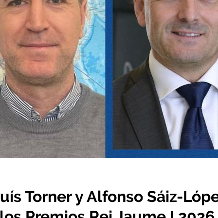
ís Torner y Alfonso Sáiz-Lópe
los Premios Rei Jaume I 2026