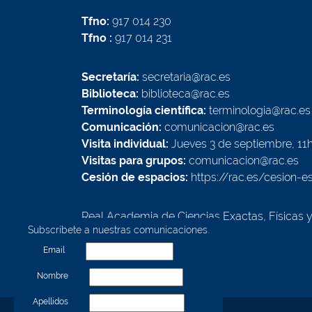
Tfno:
917 014 230
Tfno :
917 014 231
Secretaría:
secretaria@rac.es
Biblioteca:
biblioteca@rac.es
Terminología científica:
terminologia@rac.es
Comunicación:
comunicacion@rac.es
Visita individual:
Jueves 3 de septiembre, 11
Visitas para grupos:
comunicacion@rac.es
Cesión de espacios:
https://rac.es/cesion-e
Real Academia de Ciencias Exactas, Físicas 
Subscríbete a nuestras comunicaciones.
Calle Valverde, 22
28004 - Madrid - España
Email
Nombre
Apellidos