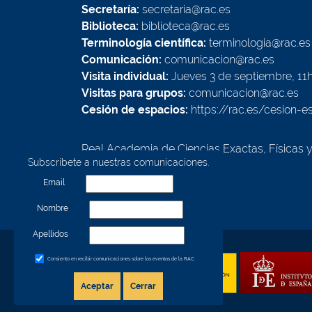
Secretaría:
secretaria@rac.es
Biblioteca:
biblioteca@rac.es
Terminología científica:
terminologia@rac.es
Comunicación:
comunicacion@rac.es
Visita individual:
Jueves 3 de septiembre, 11
Visitas para grupos:
comunicacion@rac.es
Cesión de espacios:
https://rac.es/cesion-e
Real Academia de Ciencias Exactas, Físicas 
Subscríbete a nuestras comunicaciones.
Calle Valverde, 22
28004 - Madrid - España
Email
Nombre
Apellidos
Consiento en recibir comunicaciones sobre los eventos de la RAC
Aceptar
Cerrar