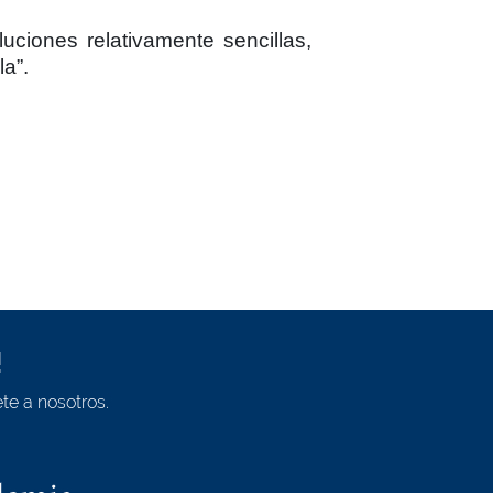
ciones relativamente sencillas,
a”.
!
te a nosotros.