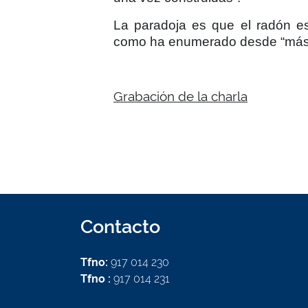
La paradoja es que el radón es
como ha enumerado desde “más ven
Grabación de la charla
Contacto
Tfno:
917 014 230
Tfno :
917 014 231