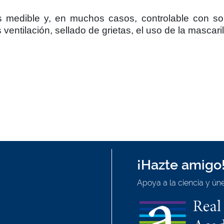
 medible y, en muchos casos, controlable con solu
tilación, sellado de grietas, el uso de la mascarill
¡Hazte amigo
Apoya a la ciencia y úne