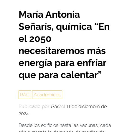
María Antonia
Señarís, química “En
el 2050
necesitaremos más
energía para enfríar
que para calentar”
RAC
Académicos
Publicado por
RAC
el
11 de diciembre de
2024
Desde los edificios hasta las vacunas, cada