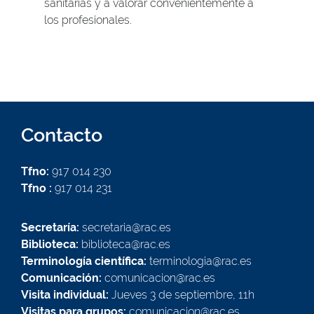
sanitarias y a valorar convenientemente a
los profesionales.
Contacto
Tfno:
917 014 230
Tfno :
917 014 231
Secretaría:
secretaria@rac.es
Biblioteca:
biblioteca@rac.es
Terminología científica:
terminologia@rac.es
Comunicación:
comunicacion@rac.es
Visita individual:
Jueves 3 de septiembre, 11h
Visitas para grupos:
comunicacion@rac.es