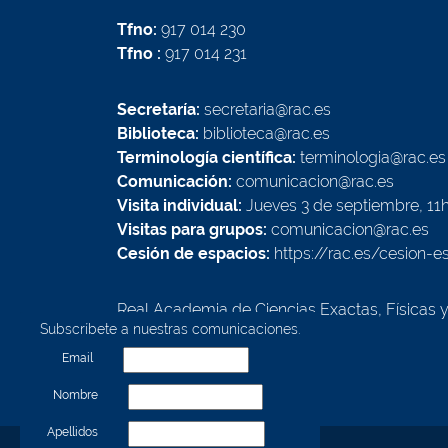
Tfno:
917 014 230
Tfno :
917 014 231
Secretaría:
secretaria@rac.es
Biblioteca:
biblioteca@rac.es
Terminología científica:
terminologia@rac.es
Comunicación:
comunicacion@rac.es
Visita individual:
Jueves 3 de septiembre, 11
Visitas para grupos:
comunicacion@rac.es
Cesión de espacios:
https://rac.es/cesion-e
Real Academia de Ciencias Exactas, Físicas 
Subscríbete a nuestras comunicaciones.
Calle Valverde, 22
28004 - Madrid - España
Email
Nombre
Apellidos