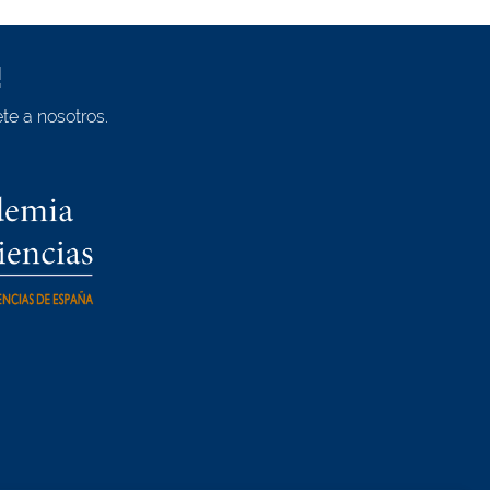
!
te a nosotros.