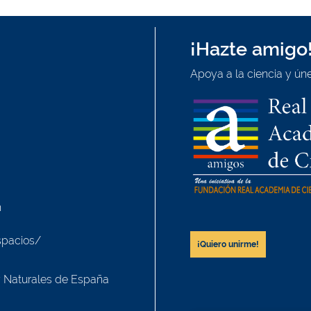
¡Hazte amigo
Apoya a la ciencia y úne
h
spacios/
¡Quiero unirme!
y Naturales de España