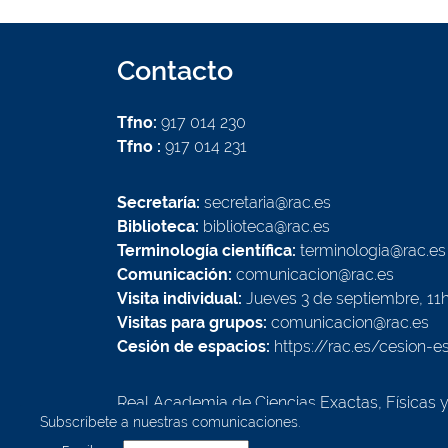
Contacto
Tfno:
917 014 230
Tfno :
917 014 231
Secretaría:
secretaria@rac.es
Biblioteca:
biblioteca@rac.es
Terminología científica:
terminologia@rac.es
Comunicación:
comunicacion@rac.es
Visita individual:
Jueves 3 de septiembre, 11
Visitas para grupos:
comunicacion@rac.es
Cesión de espacios:
https://rac.es/cesion-e
Real Academia de Ciencias Exactas, Físicas 
Subscríbete a nuestras comunicaciones.
Calle Valverde, 22