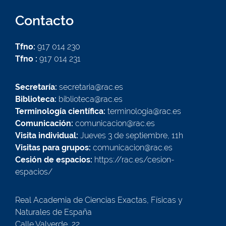
Contacto
Tfno:
917 014 230
Tfno :
917 014 231
Secretaría:
secretaria@rac.es
Biblioteca:
biblioteca@rac.es
Terminología científica:
terminologia@rac.es
Comunicación:
comunicacion@rac.es
Visita individual:
Jueves 3 de septiembre, 11h
Visitas para grupos:
comunicacion@rac.es
Cesión de espacios:
https://rac.es/cesion-
espacios/
Real Academia de Ciencias Exactas, Físicas y
Naturales de España
Calle Valverde, 22