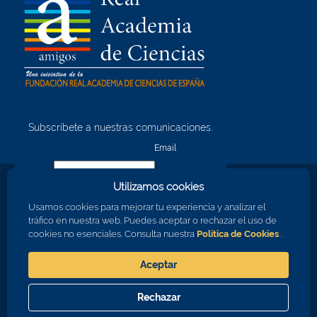
Subscríbete a nuestras comunicaciones.
¡Quiero unirme!
Email
Utilizamos cookies
Nombre
Usamos cookies para mejorar tu experiencia y analizar el
tráfico en nuestra web. Puedes aceptar o rechazar el uso de
cookies no esenciales. Consulta nuestra
Política de Cookies
.
Apellidos
Aceptar
Consiento en recibir comunicaciones sobre los eventos de la RAC
Rechazar
Aceptar
Cerrar