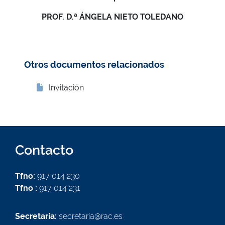
PROF. D.ª ÁNGELA NIETO TOLEDANO
Otros documentos relacionados
Invitación
Contacto
Tfno:
917 014 230
Tfno :
917 014 231
Secretaría:
secretaria@rac.es