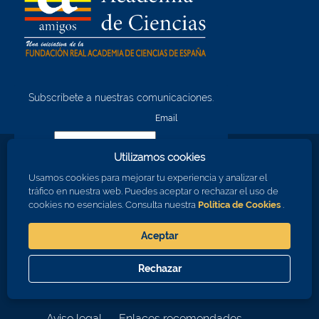
Subscríbete a nuestras comunicaciones.
¡Quiero unirme!
Email
Utilizamos cookies
Nombre
Usamos cookies para mejorar tu experiencia y analizar el
tráfico en nuestra web. Puedes aceptar o rechazar el uso de
cookies no esenciales. Consulta nuestra
Política de Cookies
.
Apellidos
Aceptar
Consiento en recibir comunicaciones sobre los eventos de la RAC
Rechazar
Aceptar
Cerrar
© 2026 Real Academia de Ciencias
Aviso legal
Enlaces recomendados