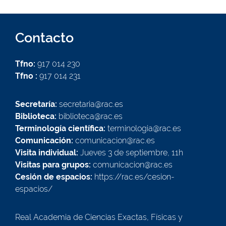
Contacto
Tfno:
917 014 230
Tfno :
917 014 231
Secretaría:
secretaria@rac.es
Biblioteca:
biblioteca@rac.es
Terminología científica:
terminologia@rac.es
Comunicación:
comunicacion@rac.es
Visita individual:
Jueves 3 de septiembre, 11h
Visitas para grupos:
comunicacion@rac.es
Cesión de espacios:
https://rac.es/cesion-
espacios/
Real Academia de Ciencias Exactas, Físicas y